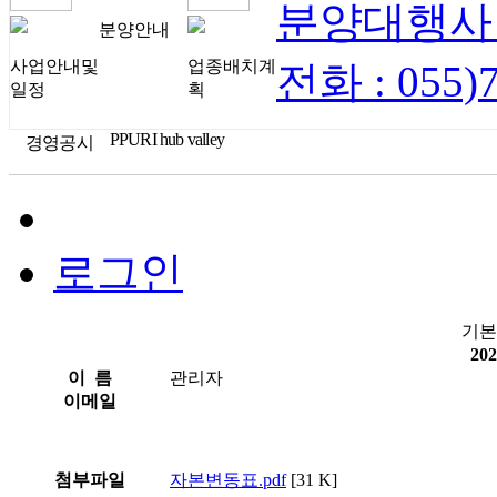
분양대행사
분양안내
사업안내및
업종배치계
전화 : 055)7
일정
획
PPURI hub valley
경영공시
로그인
기본
20
이 름
관리자
이메일
첨부파일
자본변동표.pdf
[31 K]